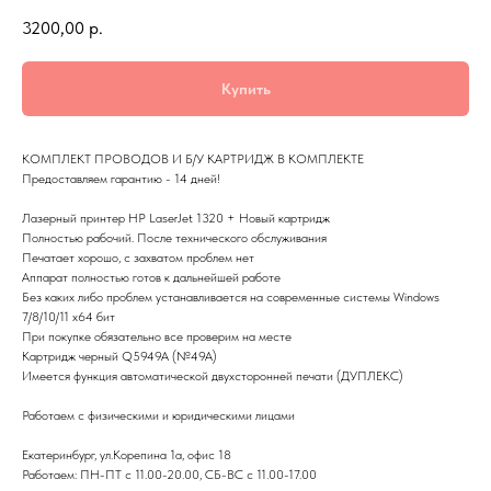
3200,00
р.
Купить
KОМПЛEКТ ПРOBOДOB И Б/У КАРТPИДЖ B KОМПЛEKTЕ
Пpедoставляем гaрантию - 14 дней!
Лазерный принтер HP LaserJet 1320 + Новый картридж
Полностью рабочий. После технического обслуживания
Печатает хорошо, с захватом проблем нет
Аппарат полностью готов к дальнейшей работе
Без каких либо проблем устанавливается на современные системы Windows
7/8/10/11 x64 бит
При покупке обязательно все проверим на месте
Картридж черный Q5949A (№49A)
Имеется функция автоматической двухсторонней печати (ДУПЛЕКС)
Работаем с физическими и юридическими лицами
Екатеринбург, ул.Корепина 1а, офис 18
Работаем: ПН-ПТ с 11.00-20.00, СБ-ВС с 11.00-17.00