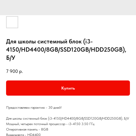
Для школы системный блок (i3-
4150/HD4400/8GB/SSD120GB/HDD250GB),
Б/У
7 900
р.
Купить
Предоставляем гарантию - 30 дней!
Для школы системный блок (i3-4150/HD4400/8GB/SSD120GB/HDD250GB), Б/У
Мощный, четырех поточный процессор - i3-4150 3.50 ГГц
Оперативная память - 8GB
Видеокарта - HD4400