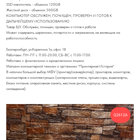
SSD накопитель - объемом 120GB
Жесткий диск - объемом 500GB
КОМПЬЮТЕР ОБСЛУЖЕН, ПОЧИЩЕН, ПРОВЕРЕН И ГОТОВ К
ДАЛЬНЕЙШЕМУ ИСПОЛЬЗОВАНИЮ
Товар Б/У. Обслужен, почищен, проверен и готов к работе
Может содержать царапинки, потертости и загрязнения, не влияющие на
работоспособность
Екатеринбург, ул.Корепина 1а, офис 18
Работаем: ПН-ПТ с 11.00-20.00, СБ-ВС с 11.00-17.00
Работаем с физическими и юридическими лицами
Магазин компьютерной техники и оргтехники "Принтерная История"
В наличии большой выбор МФУ (принтер/сканер/копир), принтеров, мониторов,
компьютеров и комплектующих (материнские платы, процессоры, видеокарты,
блоки питания, оперативная память, жесткие диски, корпусы, системы
охлаждения)
Q2612A