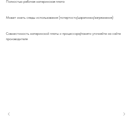
Полностью рабочая материнская плата
Может иметь следы использования (потертости/царапинки/загрязнения)
Совместимость материнской платы и процессора/памяти уточняйте на сайте
производителя