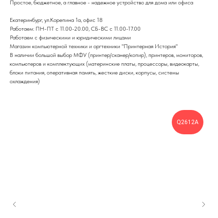
Простое, бюджетное, а главное - надежное устройство для дома или офиса
Екатеринбург, ул.Корепина 1а, офис 18
Работаем: ПН-ПТ с 11.00-20.00, СБ-ВС с 11.00-17.00
Работаем с физическими и юридическими лицами
Магазин компьютерной техники и оргтехники "Принтерная История"
В наличии большой выбор МФУ (принтер/сканер/копир), принтеров, мониторов,
компьютеров и комплектующих (материнские платы, процессоры, видеокарты,
блоки питания, оперативная память, жесткие диски, корпусы, системы
охлаждения)
Q2612A