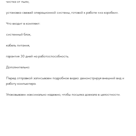
чистка от пыли,
установка свежей операционной системы, готовой к работе «из коробки».
Что входит в комплект:
системный блок,
кабель питания,
гарантия 30 дней на работоспособность.
Дополнительно:
Перед отправкой записываем подробное видео: демонстрируя внешний вид и
работу компьютера.
Упаковываем максимально надежно, чтобы посылка доехала в целостности.