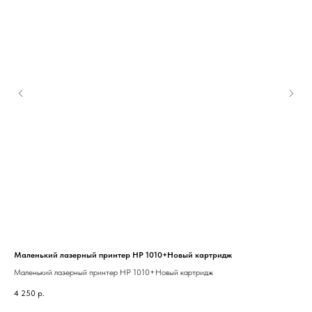
Маленький лазерный принтер HP 1010+Новый картридж
Над
Маленький лазерный принтер HP 1010+Новый картридж
Над
4 250
р.
3 6